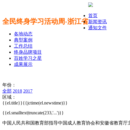
首页
全民终身学习活动周-浙江省
新闻资讯
通知文件
各地动态
典型案例
工作总结
终身品牌项目
百姓学习之星
成果展示
年份：
全部
2018
2017
区域：
{{el.title}}
{{jctime(el.newstime)}}
{{el.smalltext|truncate(233,'...')}}
中国人民共和国教育部指导
中国成人教育协会和安徽省教育厅